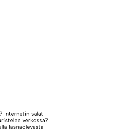
 Internetin salat
uristelee verkossa?
lla läsnäolevasta