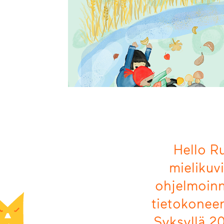
Hello Ru
mielikuv
ohjelmoinni
tietokoneen
Syksyllä 2