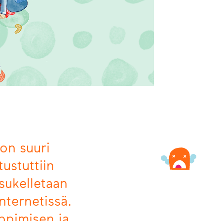
 on suuri
ustuttiin
 sukelletaan
nternetissä.
ppimisen ja