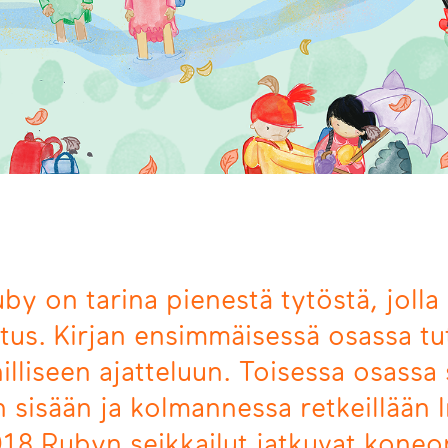
by on tarina pienestä tytöstä, jolla
itus. Kirjan ensimmäisessä osassa tut
lliseen ajatteluun. Toisessa osassa
 sisään ja kolmannessa retkeillään I
018 Rubyn seikkailut jatkuvat koneo