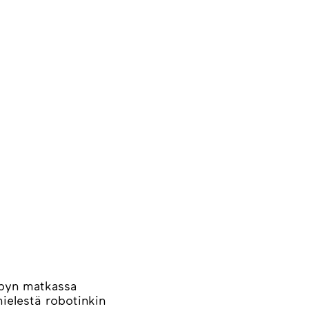
Rubyn matkassa
mielestä robotinkin