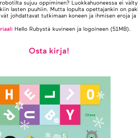
 robotilta sujuu oppiminen? Luokkahuoneessa ei välty
kiin lasten puuhiin. Mutta lopulta opettajankin on pa
ävät johdattavat tutkimaan koneen ja ihmisen eroja ja
Hello Rubystä kuvineen ja logoineen (51MB).
iaali
Osta kirja!